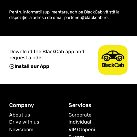
Pentru informații suplimentare, echipa BlackCab vă stă la
dispoziție la adresa de email partener@blackcab.ro.
Download the BlackCab app and
request a ride.
Install our App
Company
Services
About us
Corporate
Drive with us
Individual
Newsroom
VIP Otopeni