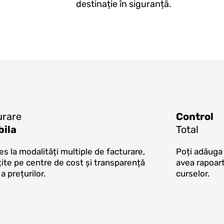
destinație în siguranță.
urare
Control
bila
Total
es la modalități multiple de facturare,
Poți adăuga o
ite pe centre de cost și transparență
avea rapoar
 a prețurilor.
curselor.