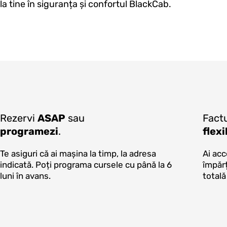
la tine în siguranța și confortul BlackCab.
Rezervi
ASAP
sau
Fact
programezi
.
flexi
Te asiguri că ai mașina la timp, la adresa
Ai acc
indicată. Poți programa cursele cu până la 6
împărț
luni în avans.
totală