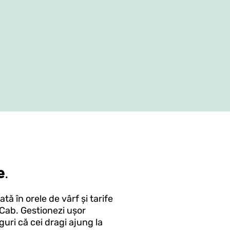
e
.
tă în orele de vârf și tarife
kCab. Gestionezi ușor
guri că cei dragi ajung la