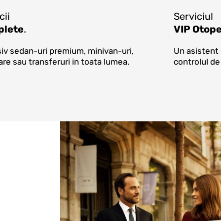
cii
Serviciul
lete
.
VIP Otope
siv sedan-uri premium, minivan-uri,
Un asistent 
re sau transferuri in toata lumea.
controlul de