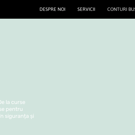
DESPRE NOI
SERVICII
CONTURI BU
De la curse
se pentru
 în siguranța și