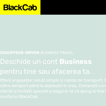
CHAUFFEUR-DRIVEN
BUSINESS TRAVEL
Deschide un cont
Business
pentru tine sau afacerea ta.
Oferă angajaților soluții simple și rapide de transport. 
către aeroport până la deplasări în oraș. Comandă cur
clienții și invitații speciali și asigură-te că ajung la tine
confortul BlackCab.