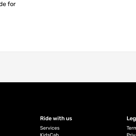
de for
Ride with us
Leg
Services
Ter
KidsCab
Pri