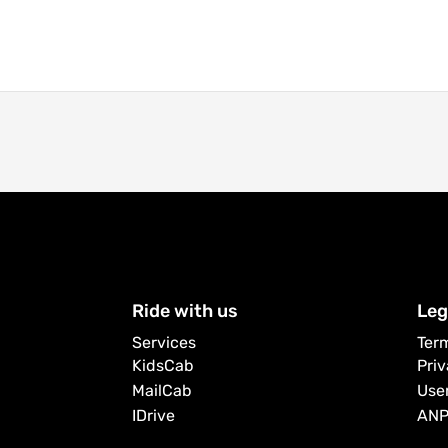
Ride with us
Leg
Services
Ter
KidsCab
Pri
MailCab
Use
IDrive
AN