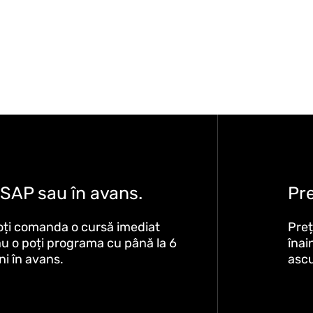
SAP sau în avans.
Pr
oți comanda o cursă imediat
Preț
u o poți programa cu până la 6
înai
ni în avans.
asc