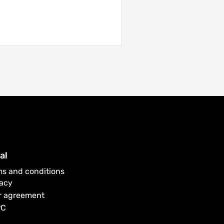
al
ms and conditions
vacy
r agreement
PC