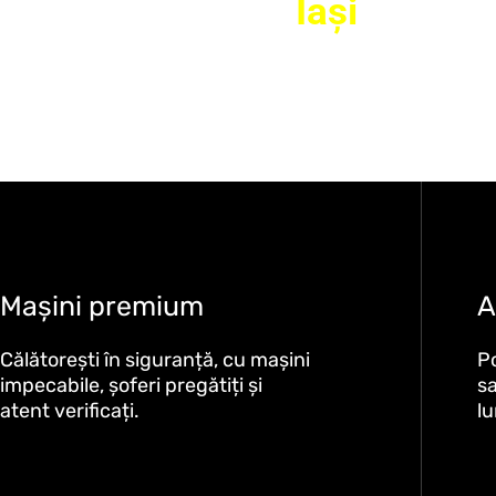
BlackCab vine în
Iași
Cel mai accesibil mod de a călători premium.
Mașini premium
A
Călătorești în siguranță, cu mașini
P
impecabile, șoferi pregătiți și
sa
atent verificați.
lu