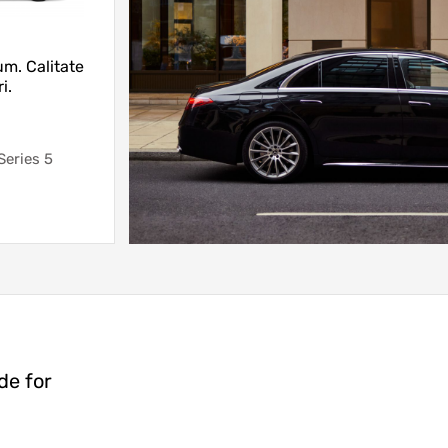
m. Calitate
i.
eries 5
de for